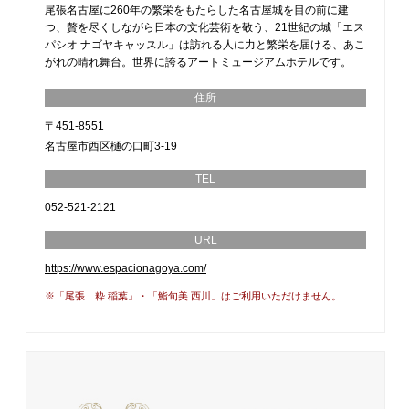
尾張名古屋に260年の繁栄をもたらした名古屋城を目の前に建
つ、贅を尽くしながら日本の文化芸術を敬う、21世紀の城「エス
パシオ ナゴヤキャッスル」は訪れる人に力と繁栄を届ける、あこ
がれの晴れ舞台。世界に誇るアートミュージアムホテルです。
住所
〒451-8551
名古屋市西区樋の口町3-19
TEL
052-521-2121
URL
https://www.espacionagoya.com/
※「尾張 粋 稲葉」・「鮨旬美 西川」はご利用いただけません。