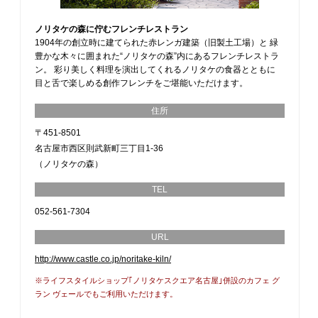
ノリタケの森に佇むフレンチレストラン
1904年の創立時に建てられた赤レンガ建築（旧製土工場）と 緑
豊かな木々に囲まれた“ノリタケの森”内にあるフレンチレストラ
ン。 彩り美しく料理を演出してくれるノリタケの食器とともに
目と舌で楽しめる創作フレンチをご堪能いただけます。
住所
〒451-8501
名古屋市西区則武新町三丁目1-36
（ノリタケの森）
TEL
052-561-7304
URL
http://www.castle.co.jp/noritake-kiln/
※ライフスタイルショップ｢ノリタケスクエア名古屋｣併設のカフェ グ
ラン ヴェールでもご利用いただけます。