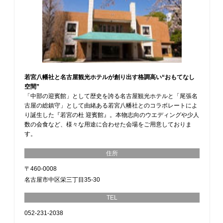
若宮八幡社と名古屋観光ホテルが創り出す格調高い“おもてなし
空間”
「中部の迎賓館」として歴史を誇る名古屋観光ホテルと「尾張名
古屋の総鎮守」として由緒ある若宮八幡社とのコラボレートによ
り誕生した『若宮の杜 迎賓館』。本物志向のウエディングや少人
数の会食など、様々な用途に合わせた会場をご用意しておりま
す。
住所
〒460-0008
名古屋市中区栄三丁目35-30
TEL
052-231-2038