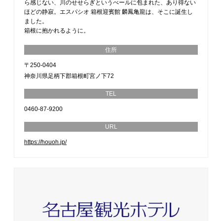
ら感じない、川のせせらぎというべールに包まれた、あり得ない
ほどの静寂。エスパシオ 箱根迎賓館 麟鳳亀龍は、そこに誕生し
ました。
箱根に抱かれるように。
住所
〒250-0404
神奈川県足柄下郡箱根町宮ノ下72
TEL
0460-87-9200
URL
https://houoh.jp/