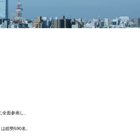
・
ピンクリボン啓発運動
・
献血運動
・
環境への取り組み
に全面参画し、
は総勢590名。