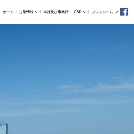
ホーム
企業情報
本社及び事業所
CSR
プレスルーム
経営理念
CSR
プレスルーム
会社概要
・
コーポレート・ガバナンス
・
プレスリリース
沿革
・
内部統制
・
リスクマネジメントとコンプライ
・
反社会的勢力排除宣言
・
食の安心安全
・
プライバシーポリシー
・
特定個人情報等の適正な取扱いに
・
ソーシャルメディア利用規約